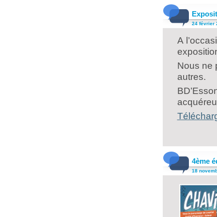
Exposit
24 février 
A l’occas
expositio
Nous ne p
autres.
BD’Essonn
acquéreu
Télécharg
4ème éd
18 novembr