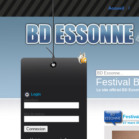
Accueil
/
Festival
Le site officiel BD Esso
Login
Identifiant
Mot de passe
Festiva
27 mars 20