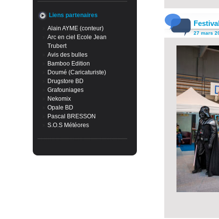
Liens partenaires
Festiva
Alain AYME (conteur)
27 mars 20
Arc en ciel Ecole Jean
Trubert
Avis des bulles
Bamboo Edition
Doumé (Caricaturiste)
Drugstore BD
Grafouniages
Nekomix
Opale BD
Pascal BRESSON
S.O.S Météores