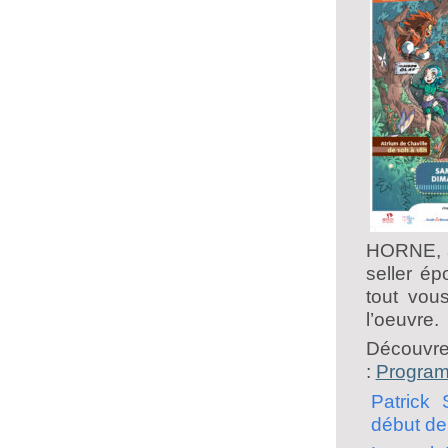
HORNE, a
seller é
tout vou
l’oeuvre.
Découvre
:
Program
Patrick 
début de