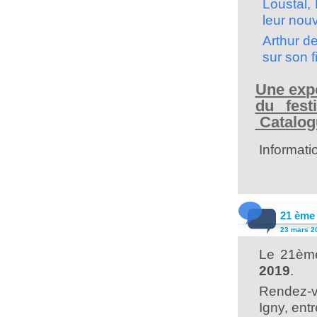
Loustal,
leur nou
Arthur d
sur son 
Une expo
du fest
Catalog
Informati
21 ème 
23 mars 20
Le 21ème
2019
.
Rendez-v
Igny, ent