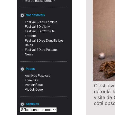
Mot de passe perdu ?
Nos festivals
Festival BD au Féminin
Festival BD d'Igny
Festival BD d'Ozoir la
Ferrière
Festival BD de Donville Les
Bains
Festival BD de Puteaux
News
Pages
Archives Festivals
Livre d’Or
C’est av
Photothèque
Vidéothèque
déroulé 
visite de
côté obsc
Archives
Archives