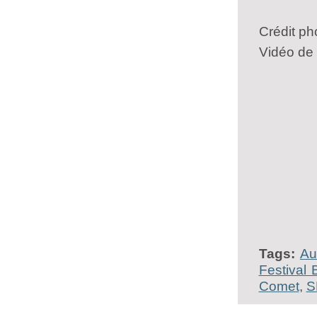
Crédit ph
Vidéo de
Tags:
Au
Festival 
Comet
,
S