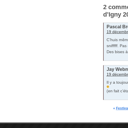
2 commen
d’Igny 2
Pascal Br
19 décembr
C’huis même
snifffff. Pa
Des bises à
Jay Webm
19 décembr
Il y a toujo
(en fait c’é
«
Festiv