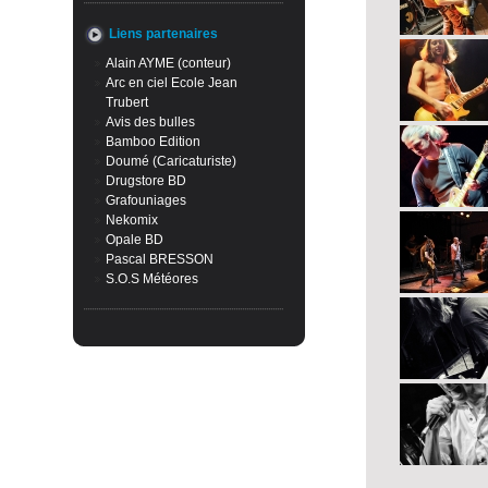
Liens partenaires
Alain AYME (conteur)
Arc en ciel Ecole Jean
Trubert
Avis des bulles
Bamboo Edition
Doumé (Caricaturiste)
Drugstore BD
Grafouniages
Nekomix
Opale BD
Pascal BRESSON
S.O.S Météores