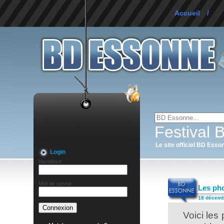
Accueil
/
Festival
Le site officiel BD Esso
Login
Identifiant
Mot de passe
Les pho
18 décembr
Voici les