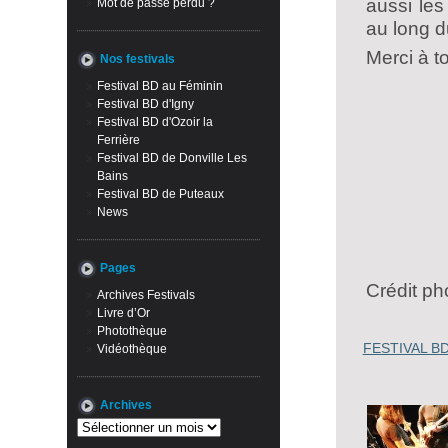
aussi les
Mot de passe perdu ?
au long du
Merci à t
Nos festivals
Festival BD au Féminin
Festival BD d'Igny
Festival BD d'Ozoir la
Ferrière
Festival BD de Donville Les
Bains
Festival BD de Puteaux
News
Pages
Crédit ph
Archives Festivals
Livre d’Or
Photothèque
FESTIVAL BD
Vidéothèque
Archives
Archives