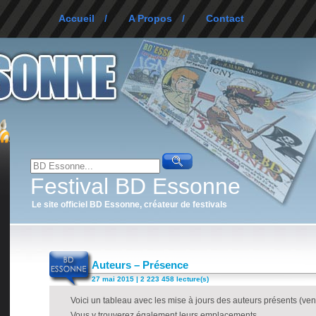
Accueil
/
A Propos
/
Contact
Festival BD Essonne
Le site officiel BD Essonne, créateur de festivals
Auteurs – Présence
27 mai 2015 | 2 223 458 lecture(s)
Voici un tableau avec les mise à jours des auteurs présents (ve
Vous y trouverez également leurs emplacements.