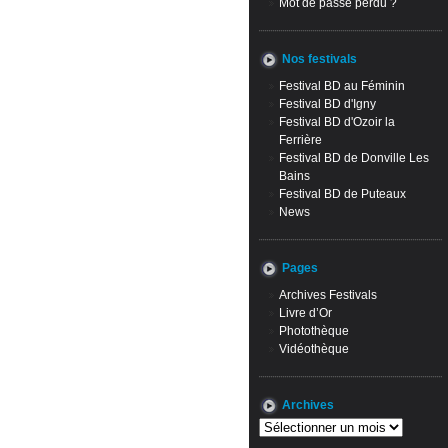
Mot de passe perdu ?
Nos festivals
Festival BD au Féminin
Festival BD d'Igny
Festival BD d'Ozoir la
Ferrière
Festival BD de Donville Les
Bains
Festival BD de Puteaux
News
Pages
Archives Festivals
Livre d’Or
Photothèque
Vidéothèque
Archives
Archives