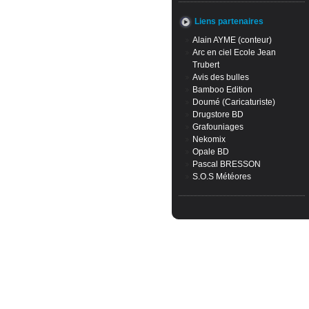
Liens partenaires
Alain AYME (conteur)
Arc en ciel Ecole Jean
Trubert
Avis des bulles
Bamboo Edition
Doumé (Caricaturiste)
Drugstore BD
Grafouniages
Nekomix
Opale BD
Pascal BRESSON
S.O.S Météores