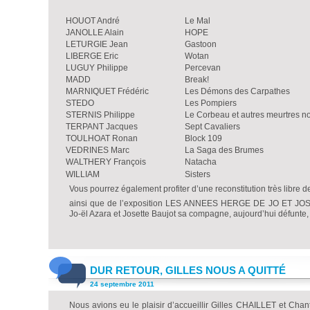
HOUOT André
Le Mal
JANOLLE Alain
HOPE
LETURGIE Jean
Gastoon
LIBERGE Eric
Wotan
LUGUY Philippe
Percevan
MADD
Break!
MARNIQUET Frédéric
Les Démons des Carpathes
STEDO
Les Pompiers
STERNIS Philippe
Le Corbeau et autres meurtres no
TERPANT Jacques
Sept Cavaliers
TOULHOAT Ronan
Block 109
VEDRINES Marc
La Saga des Brumes
WALTHERY François
Natacha
WILLIAM
Sisters
Vous pourrez également profiter d’une reconstitution très libr
ainsi que de l’exposition LES ANNEES HERGE DE JO ET JOSE
Jo-ël Azara et Josette Baujot sa compagne, aujourd’hui défunte, 
DUR RETOUR, GILLES NOUS A QUITTÉ
24 septembre 2011
Nous avions eu le plaisir d’accueillir Gilles CHAILLET et Chan