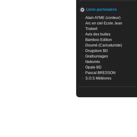
Liens partenaires
Alain AYME (conteur)
Arc en ciel Ecole Jean
Trubert
Avis des bulles
Bamboo Edition
Doumé (Caricaturiste)
Drugstore BD
Grafouniages
Nekomix
Opale BD
Pascal BRESSON
S.O.S Météores