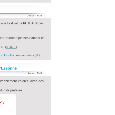
Auteur: Raffi
 a le Festival de PUTEAUX, les
des journées pleines Samedi et
IER.
(suite…)
Lire les commentaires ( 0 )
BD’Essonne
Auteur: Raffi
réablement colorée avec des
loriste préférée.