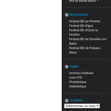
Mot de passe perdu ?
Nos festivals
Festival BD au Féminin
Festival BD d'Igny
Festival BD d'Ozoir la
Ferrière
Festival BD de Donville Les
Bains
Festival BD de Puteaux
News
Pages
Archives Festivals
Livre d’Or
Photothèque
Vidéothèque
Archives
Archives