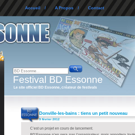
Accueil
/
A Propos
/
Contact
Festival BD Essonne
Le site officiel BD Essonne, créateur de festivals
Donville-les-bains : tiens un petit nouveau
9 février 2012
C’est un projet en cours de lancement.
BD’Essonne n’en sera pas l’organisateur, mais apportera toute