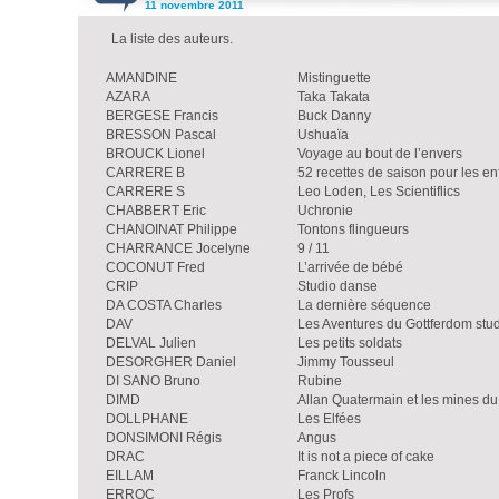
11 novembre 2011
La liste des auteurs.
AMANDINE
Mistinguette
AZARA
Taka Takata
BERGESE Francis
Buck Danny
BRESSON Pascal
Ushuaïa
BROUCK Lionel
Voyage au bout de l’envers
CARRERE B
52 recettes de saison pour les en
CARRERE S
Leo Loden, Les Scientiflics
CHABBERT Eric
Uchronie
CHANOINAT Philippe
Tontons flingueurs
CHARRANCE Jocelyne
9 / 11
COCONUT Fred
L’arrivée de bébé
CRIP
Studio danse
DA COSTA Charles
La dernière séquence
DAV
Les Aventures du Gottferdom stu
DELVAL Julien
Les petits soldats
DESORGHER Daniel
Jimmy Tousseul
DI SANO Bruno
Rubine
DIMD
Allan Quatermain et les mines d
DOLLPHANE
Les Elfées
DONSIMONI Régis
Angus
DRAC
It is not a piece of cake
EILLAM
Franck Lincoln
ERROC
Les Profs