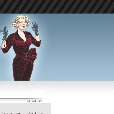
Auteur: Raffi
 l’aide voulue à la réussite du