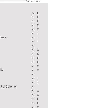
Auteur: Raffi
S
D
x
x
x
x
x
x
x
x
x
x
fants
x
x
x
x
x
x
x
x
x
x
x
x
x
x
x
dio
x
x
x
x
x
x
x
u Roi Salomon
x
x
x
x
x
x
x
x
x
x
x