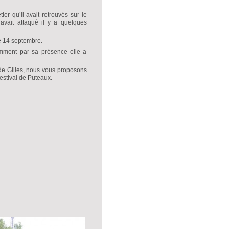
er qu’il avait retrouvés sur le
’avait attaqué il y a quelques
ce 14 septembre.
omment par sa présence elle a
 de Gilles, nous vous proposons
stival de Puteaux.