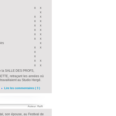
x
x
x
x
x
x
x
x
x
x
x
x
x
x
x
irs
x
x
x
x
x
x
x
x
x
e de la SALLE DES PROFS,
TTE, retraçant les années où
travaillaient au Studio Hergé.
Lire les commentaires ( 3 )
Auteur: Raffi
tal, son épouse, au Festival de