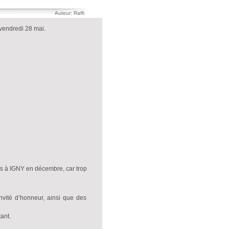
Auteur: Raffi
vendredi 28 mai.
nts à IGNY en décembre, car trop
 invité d’honneur, ainsi que des
ant.