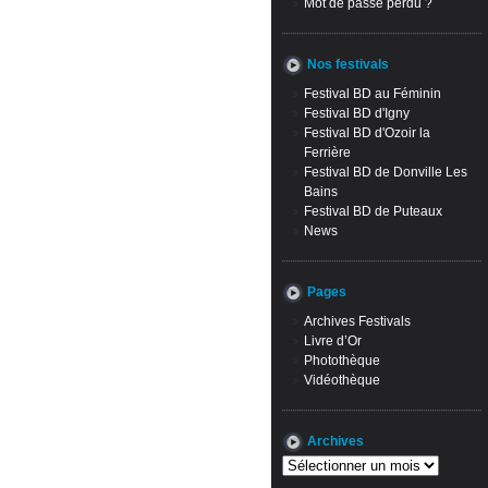
Mot de passe perdu ?
Nos festivals
Festival BD au Féminin
Festival BD d'Igny
Festival BD d'Ozoir la
Ferrière
Festival BD de Donville Les
Bains
Festival BD de Puteaux
News
Pages
Archives Festivals
Livre d’Or
Photothèque
Vidéothèque
Archives
Archives