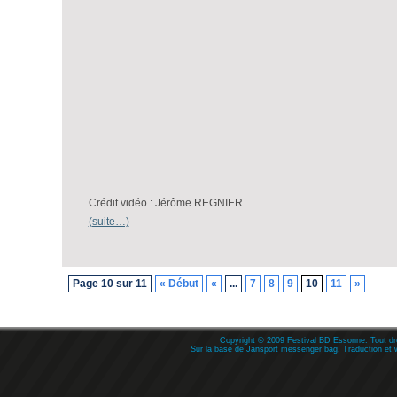
Crédit vidéo : Jérôme REGNIER
(suite…)
Page 10 sur 11
« Début
«
...
7
8
9
10
11
»
Copyright © 2009
Festival BD Essonne
. Tout dr
Sur la base de
Jansport messenger bag
, Traduction et