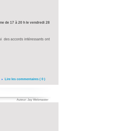
ne de 17 à 20 h le vendredi 28
si des accords intéressants ont
Lire les commentaires ( 0 )
Auteur: Jay Webmaster