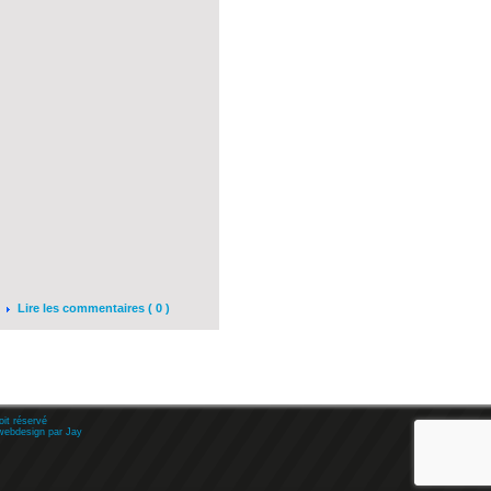
Lire les commentaires ( 0 )
oit réservé
webdesign
par
Jay