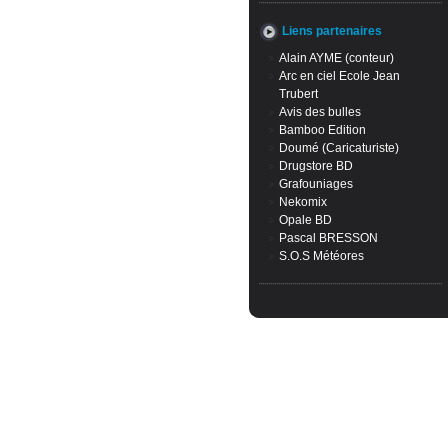
Liens partenaires
Alain AYME (conteur)
Arc en ciel Ecole Jean
Trubert
Avis des bulles
Bamboo Edition
Doumé (Caricaturiste)
Drugstore BD
Grafouniages
Nekomix
Opale BD
Pascal BRESSON
S.O.S Météores