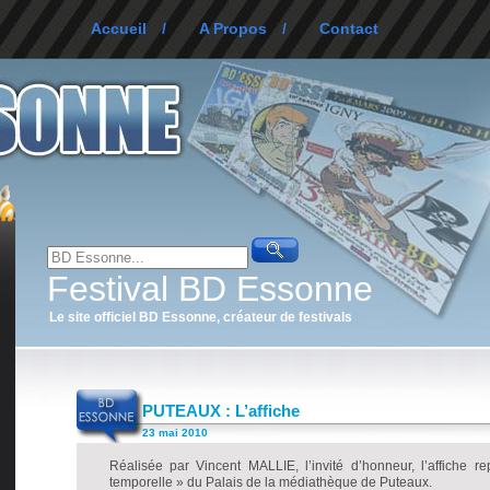
Accueil
/
A Propos
/
Contact
Festival BD Essonne
Le site officiel BD Essonne, créateur de festivals
PUTEAUX : L’affiche
23 mai 2010
Réalisée par Vincent MALLIE, l’invité d’honneur, l’affiche 
temporelle » du Palais de la médiathèque de Puteaux.