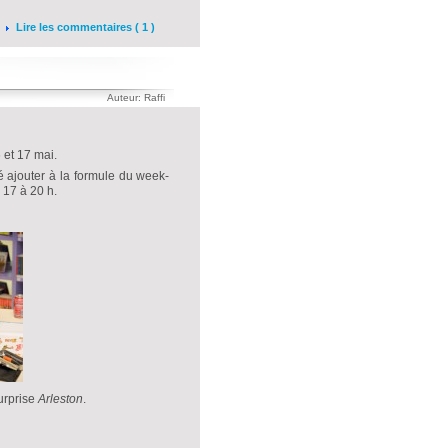
Lire les commentaires ( 1 )
Auteur: Raffi
6 et 17 mai.
é ajouter à la formule du week-
 17 à 20 h.
surprise
Arleston
.