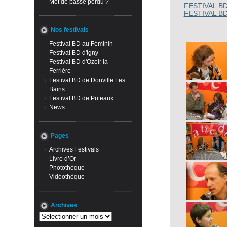
Mot de passe perdu ?
FESTIVAL B
FESTIVAL B
Nos festivals
Festival BD au Féminin
Festival BD d'Igny
Festival BD d'Ozoir la
Ferrière
Festival BD de Donville Les
Bains
Festival BD de Puteaux
News
Pages
Archives Festivals
Livre d’Or
Photothèque
Vidéothèque
Archives
Archives