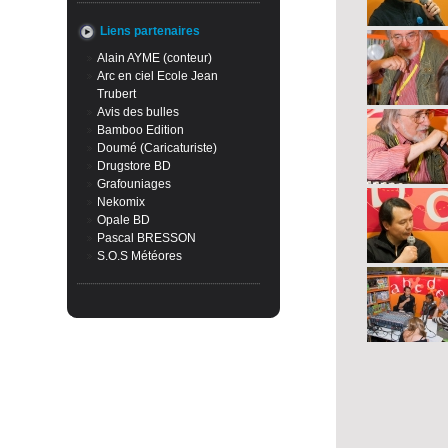
Liens partenaires
Alain AYME (conteur)
Arc en ciel Ecole Jean
Trubert
Avis des bulles
Bamboo Edition
Doumé (Caricaturiste)
Drugstore BD
Grafouniages
Nekomix
Opale BD
Pascal BRESSON
S.O.S Météores