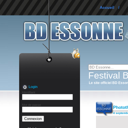
Accueil
/
Festival
Le site officiel BD Esso
Login
Identifiant
Mot de passe
Phototh
4 septemb