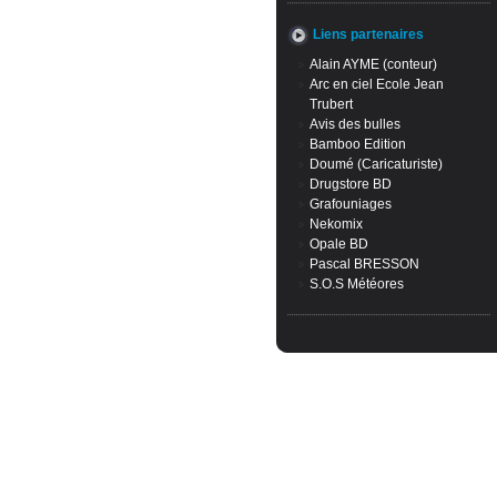
Liens partenaires
Alain AYME (conteur)
Arc en ciel Ecole Jean
Trubert
Avis des bulles
Bamboo Edition
Doumé (Caricaturiste)
Drugstore BD
Grafouniages
Nekomix
Opale BD
Pascal BRESSON
S.O.S Météores