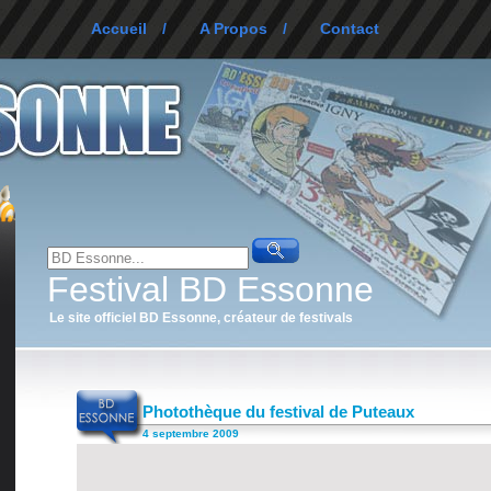
Accueil
/
A Propos
/
Contact
Festival BD Essonne
Le site officiel BD Essonne, créateur de festivals
Photothèque du festival de Puteaux
4 septembre 2009