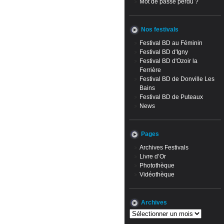
Mot de passe perdu ?
Nos festivals
Festival BD au Féminin
Festival BD d'Igny
Festival BD d'Ozoir la
Ferrière
Festival BD de Donville Les
Bains
Festival BD de Puteaux
News
Pages
Archives Festivals
Livre d’Or
Photothèque
Vidéothèque
Archives
Archives