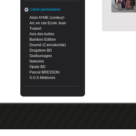
Liens partenaires
Alain AYME (conteur)
Arc en ciel Ecole Jean
Trubert
Avis des bulles
Bamboo Edition
Doumé (Caricaturiste)
Drugstore BD
Grafouniages
Nekomix
Opale BD
Pascal BRESSON
S.O.S Météores