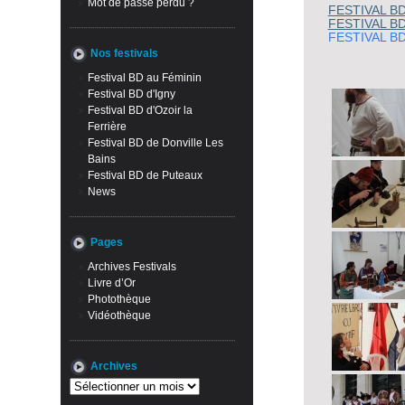
Mot de passe perdu ?
FESTIVAL B
FESTIVAL B
FESTIVAL B
Nos festivals
Festival BD au Féminin
Festival BD d'Igny
Festival BD d'Ozoir la
Ferrière
Festival BD de Donville Les
Bains
Festival BD de Puteaux
News
Pages
Archives Festivals
Livre d’Or
Photothèque
Vidéothèque
Archives
Archives