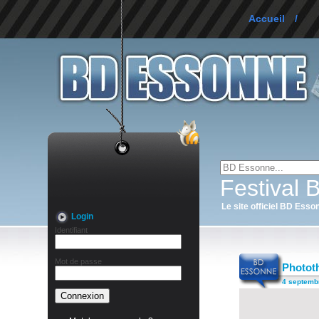
Accueil
/
Festival
Le site officiel BD Esso
Login
Identifiant
Mot de passe
Phototh
4 septemb