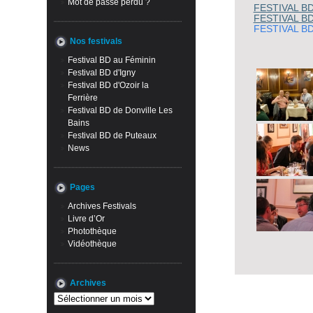
Mot de passe perdu ?
FESTIVAL B
FESTIVAL B
FESTIVAL B
Nos festivals
Festival BD au Féminin
Festival BD d'Igny
Festival BD d'Ozoir la
Ferrière
Festival BD de Donville Les
Bains
Festival BD de Puteaux
News
Pages
Archives Festivals
Livre d’Or
Photothèque
Vidéothèque
Archives
Archives