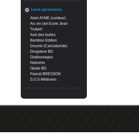
Liens partenaires
Alain AYME (conteur)
Arc en ciel Ecole Jean
Trubert
Avis des bulles
Bamboo Edition
Doumé (Caricaturiste)
Drugstore BD
Grafouniages
Nekomix
Opale BD
Pascal BRESSON
S.O.S Météores