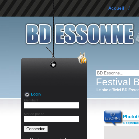
Accueil
/
Festival
Le site officiel BD Esso
Login
Identifiant
Mot de passe
Phototh
4 septemb