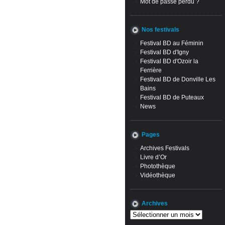
Mot de passe perdu ?
Nos festivals
Festival BD au Féminin
Festival BD d'Igny
Festival BD d'Ozoir la
Ferrière
Festival BD de Donville Les
Bains
Festival BD de Puteaux
News
Pages
Archives Festivals
Livre d’Or
Photothèque
Vidéothèque
Archives
Archives