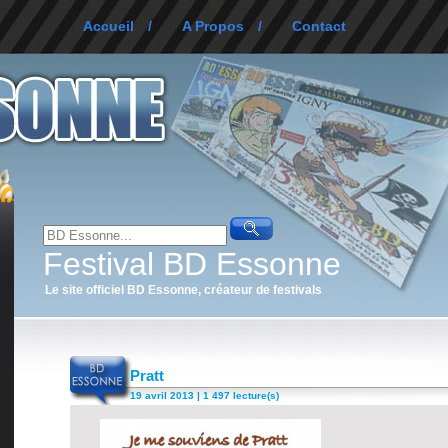
Accueil
/
A Propos
/
Contact
Festival BD Essonne
Le site officiel BD Essonne, créateur de festivals
Pratt
19 avril 2013 | 1 497 lecture(s)