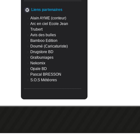
Liens partenaires
Alain AYME (conteur)
Arc en ciel Ecole Jean
Trubert
Avis des bulles
Bamboo Edition
Doumé (Caricaturiste)
Drugstore BD
Grafouniages
Nekomix
Opale BD
Pascal BRESSON
S.O.S Météores