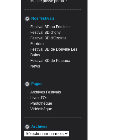
Mot de passe perdu ?
Nos festivals
Festival BD au Féminin
Festival BD d'Igny
Festival BD d'Ozoir la
Ferrière
Festival BD de Donville Les
Bains
Festival BD de Puteaux
News
Pages
Archives Festivals
Livre d’Or
Photothèque
Vidéothèque
Archives
Archives