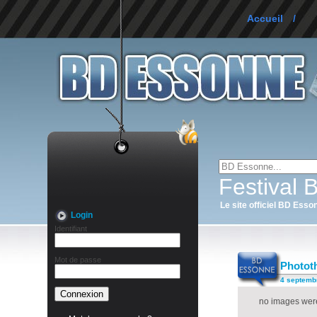
Accueil
/
Festival
Le site officiel BD Esso
Login
Identifiant
Mot de passe
Phototh
4 septemb
no images wer